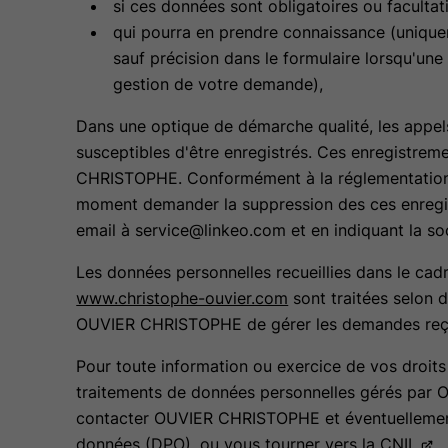
si ces données sont obligatoires ou faculta
qui pourra en prendre connaissance (uniq
sauf précision dans le formulaire lorsqu'une 
gestion de votre demande),
Dans une optique de démarche qualité, les appels
susceptibles d'être enregistrés. Ces enregistre
CHRISTOPHE. Conformément à la réglementation en
moment demander la suppression des ces enregis
email à service@linkeo.com et en indiquant la 
Les données personnelles recueillies dans le cad
www.christophe-ouvier.com
sont traitées selon 
OUVIER CHRISTOPHE de gérer les demandes reçue
Pour toute information ou exercice de vos droits 
traitements de données personnelles gérés pa
contacter OUVIER CHRISTOPHE et éventuellement
données (DPO), ou vous tourner vers la
CNIL
.