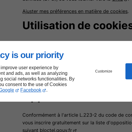
Ajuster mes préférences en matière de cookies
.
Utilisation de cookie
Les cookies permettent d’enregistrer les informat
navigation des utilisateurs sur internet. Les coo
cy is our priority
l’amélioration de l’expérience de navigation des v
statistiques. Dès lors que vous les acceptés, ceu
 improve user experience by
Customize
nt and ads, as well as analyzing
cadre de votre navigation sur le site
www.christ
ng social networks functionalities. By
mois maximum.
you consent to the use of Cookies
Google
Facebook
.
Opposition au déma
Conformément à l'article L.223-2 du code de co
vous inscrire gratuitement sur la liste d'opposit
suivant
bloctel.gouv.fr