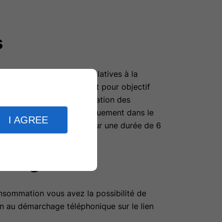
s
ions (non personnelles) relatives à la
kies déposés par Linkeo ont pour objectif
isiteurs ainsi que l’optimisation des
x-ci ne seront utilisés uniquement dans le
I AGREE
ophe-ouvier.com
, et ce pour une durée de 6
rchage
nsommation vous avez la possibilité de
ion au démarchage téléphonique sur le lien